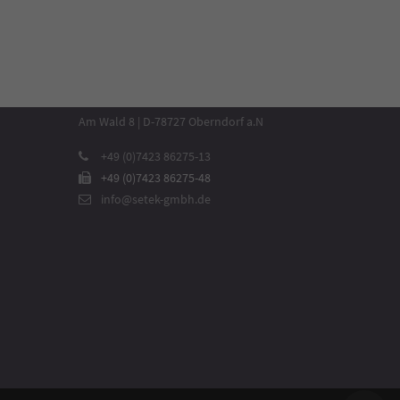
So erreichen Sie uns
SETEK Solutions GmbH
Am Wald 8 | D-78727 Oberndorf a.N
+49 (0)7423 86275-13
+49 (0)7423 86275-48
info@setek-gmbh.de