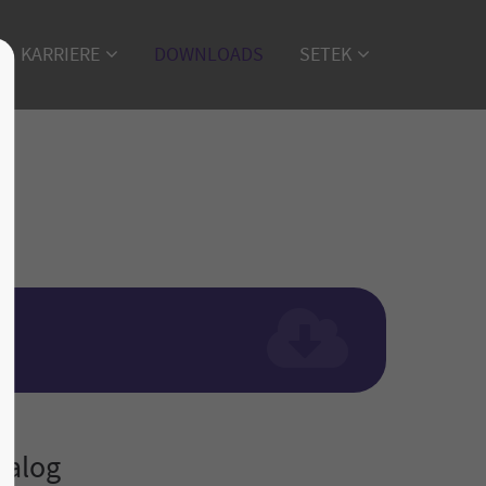
KARRIERE
DOWNLOADS
SETEK
)
talog