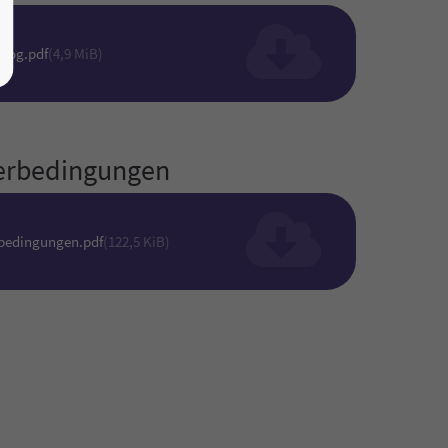
alog.pdf
(4,9 MiB)
ferbedingungen
rbedingungen.pdf
(122,5 KiB)