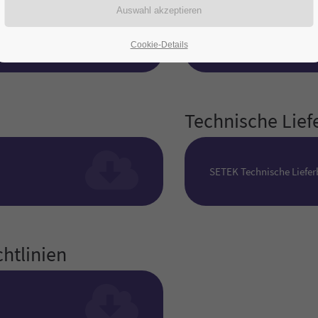
SETEK Standardteilekat
Cookie-Details
Technische Lie
SETEK Technische Liefe
htlinien