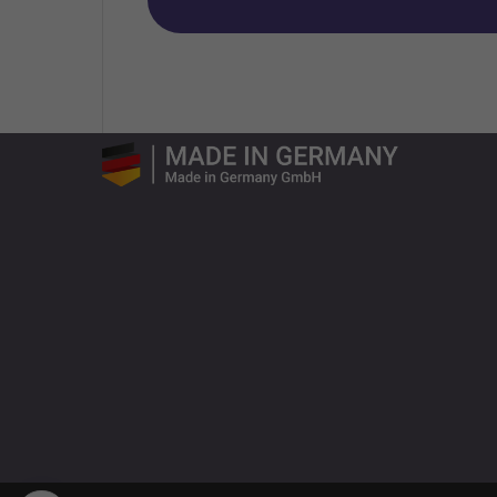
SETEK
Drahtseil- und Bowdenzugtechnik