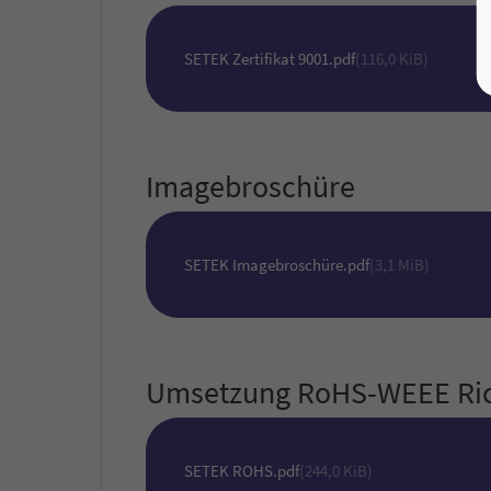
SETEK Zertifikat 9001.pdf
(116,0 KiB)
Imagebroschüre
SETEK Imagebroschüre.pdf
(3,1 MiB)
Umsetzung RoHS-WEEE Ric
SETEK ROHS.pdf
(244,0 KiB)