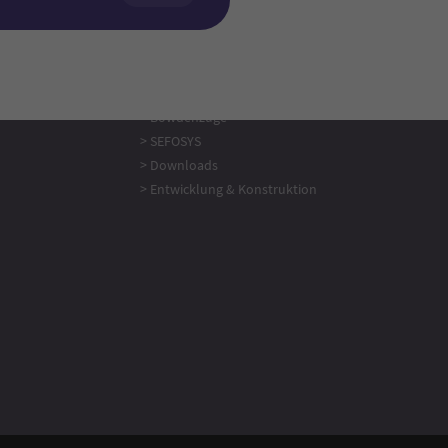
Favoriten
> Bowdenzüge
> SEFOSYS
> Downloads
> Entwicklung & Konstruktion