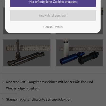
Cookie-Details
Moderne CNC-Langdrehmaschinen mit hoher Präzision und
Wiederholgenauigkeit
Stangenlader für effiziente Serienproduktion