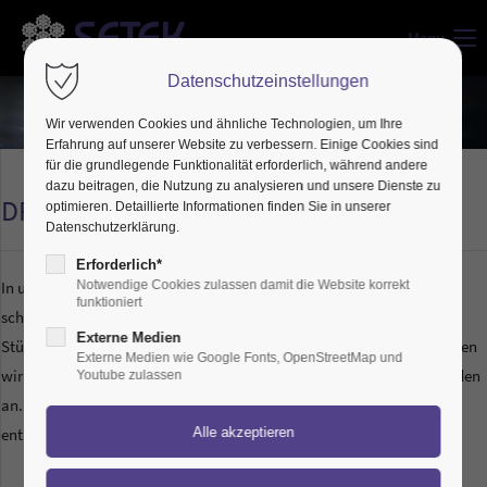
Menu
Datenschutzeinstellungen
Wir verwenden Cookies und ähnliche Technologien, um Ihre
Erfahrung auf unserer Website zu verbessern. Einige Cookies sind
für die grundlegende Funktionalität erforderlich, während andere
dazu beitragen, die Nutzung zu analysieren und unsere Dienste zu
DREH- & DREHFRÄSTEILE
optimieren. Detaillierte Informationen finden Sie in unserer
Datenschutzerklärung.
Erforderlich*
In unserer eigenen Dreherei mit über 15 Maschinen realisieren wir
Notwendige Cookies zulassen damit die Website korrekt
funktioniert
schnell und präzise auch komplexe Teile in kleinen bis großen
Externe Medien
Stückzahlen für unsere Bowdenzuganwendungen. Diese Vorteile bieten
Externe Medien wie Google Fonts, OpenStreetMap und
wir bei SETEK auch seit Jahren in Form von Lohnarbeit unseren Kunden
Youtube zulassen
an. Unsere Teilevielfalt können Sie unserem Standardteilekatalog
entnehmen.