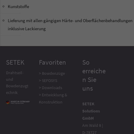
Kunststoffe
Lieferung mit allen gängigen Härte- und Oberflächenbehandlungen
inklusive Lackierung
SETEK
Favoriten
So
erreiche
Drahtseil-
> Bowdenzüge
n Sie
und
> SEFOSYS
Bowdenzugt
uns
> Downloads
echnik
> Entwicklung &
Konstruktion
SETEK
Solutions
GmbH
Am Wald 8 |
D-78727