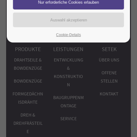
ERFAHREN SIE MEHR
Cookie-Details
PRODUKTE
LEISTUNGEN
SETEK
DRAHTSEILE &
ENTWICKLUNG
ÜBER UNS
BOWDENZÜGE
&
OFFENE
KONSTRUKTIO
BOWDENZÜGE
STELLEN
N
FORMGEDÄCHN
KONTAKT
BAUGRUPPENM
ISDRÄHTE
ONTAGE
DREH &
SERVICE
DREHFRÄSTEIL
E