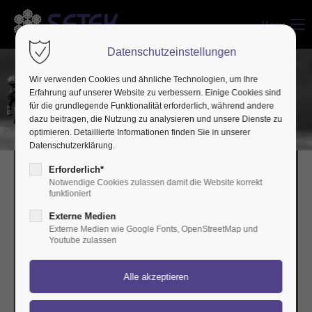
Menu
Datenschutzeinstellungen
Wir verwenden Cookies und ähnliche Technologien, um Ihre
Erfahrung auf unserer Website zu verbessern. Einige Cookies sind
KRAFT IM GRIFF
für die grundlegende Funktionalität erforderlich, während andere
Innovative Drahtseil- und Bowdenzugtechnik
dazu beitragen, die Nutzung zu analysieren und unsere Dienste zu
optimieren. Detaillierte Informationen finden Sie in unserer
Datenschutzerklärung.
Erforderlich*
Notwendige Cookies zulassen damit die Website korrekt
funktioniert
SETEK
Externe Medien
Externe Medien wie Google Fonts, OpenStreetMap und
Weit mehr als Bowdenzüge
Youtube zulassen