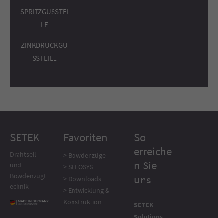
SPRITZGUSSTEI
LE
ZINKDRUCKGU
SSTEILE
SETEK
Favoriten
So
erreiche
Drahtseil-
> Bowdenzüge
n Sie
und
> SEFOSYS
Bowdenzugt
uns
> Downloads
echnik
> Entwicklung &
Konstruktion
SETEK
Solutions