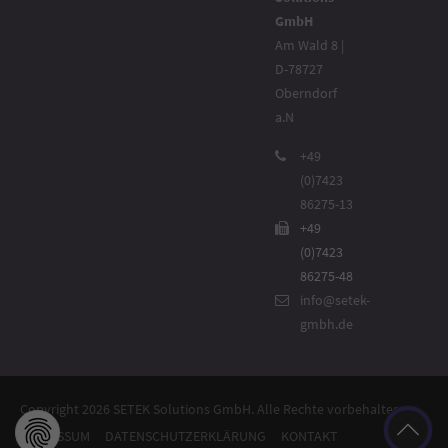
GmbH
Am Wald 8 |
D-78727
Oberndorf
a.N
+49
(0)7423
86275-13
+49
(0)7423
86275-48
info@setek-
gmbh.de
Copyright 2026 SETEK Solutions GmbH. Alle Rechte vorbehalten.
IMPRESSUM
DATENSCHUTZERKLÄRUNG
KONTAKT