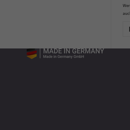
Wer
auc
SETEK
Drahtseil- und Bowdenzugtechnik