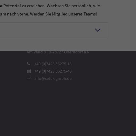
 Potenzial zu erreichen. Wachsen Sie persönlich, wie
sam nach vorne. Werden Sie Mitglied unseres Teams!
So erreichen Sie uns
SETEK Solutions GmbH
Am Wald 8 | D-78727 Oberndorf a.N
+49 (0)7423 86275-13
+49 (0)7423 86275-48
info@setek-gmbh.de