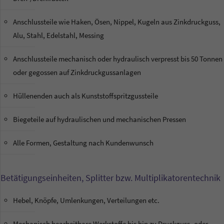
Anschlussteile wie Haken, Ösen, Nippel, Kugeln aus Zinkdruckguss,
Alu, Stahl, Edelstahl, Messing
Anschlussteile mechanisch oder hydraulisch verpresst bis 50 Tonnen
oder gegossen auf Zinkdruckgussanlagen
Hüllenenden auch als Kunststoffspritzgussteile
Biegeteile auf hydraulischen und mechanischen Pressen
Alle Formen, Gestaltung nach Kundenwunsch
Betätigungseinheiten, Splitter bzw. Multiplikatorentechnik
Hebel, Knöpfe, Umlenkungen, Verteilungen etc.
SETEK
Favoriten
So
erreiche
Mechanisch bearbeitbare Werkstoffe bis hin zu Druckguss- oder