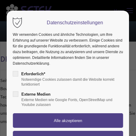
Menu
Datenschutzeinstellungen
Wir verwenden Cookies und ähnliche Technologien, um Ihre
Erfahrung auf unserer Website zu verbessern. Einige Cookies sind
für die grundlegende Funktionalität erforderlich, während andere
dazu beitragen, die Nutzung zu analysieren und unsere Dienste zu
DRAHTSEIL- & BOWDENZUGTECHNIK
optimieren. Detaillierte Informationen finden Sie in unserer
Datenschutzerklärung.
Erforderlich*
Seit der ersten Stunde entwickelt SETEK Seilzug- und
Notwendige Cookies zulassen damit die Website korrekt
funktioniert
Bowdenzugsysteme und –bausätze aller Art. Dank unsrer hohen
Externe Medien
Technologiedichte haben wir fundiertes Prozess- und Produkt-Know-
Externe Medien wie Google Fonts, OpenStreetMap und
how und können alle Produkte für alle Branchen und Anwendungen in
Youtube zulassen
unserem Unternehmen selbst realisieren. Unsere Teilevielfalt können Sie
unserem Standardteilekatalog entnehmen.